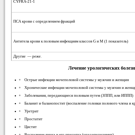
CYFRA-21-1
ПСА крови с определением фракций
Антитела крови к половым инфекциям классов G и М (1 показатель)
Другие — реже.
Лечение урологических болезн
Острые инфекции мочеполовой системы у мужчин и женщин
Хронические инфекции мочеполовой системы у мужчин и женщ
Заболевания, передающиеся половым путем (ЗППП, или ИППП)
Баланит и баланопостит (воспаление головки полового члена и к
Уретрит
Простатит
Цистит
Воспаление яичка и его придатка (орхоэпидидимит)