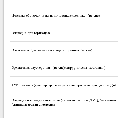
Пластика оболочек яичка при гидроцеле (водянке) (
во сне
)
Операция при варикоцеле
Орхэктомия (удаление яичка) односторонняя (
во сне
)
Орхэктомия двусторонняя (
во сне
) (хирургическая кастрация)
ТУР простаты (трансуретральная резекция простаты при аденоме) (
об
Операции при недержании мочи (петлевая пластика, TVT), без стоимо
(
спинномозговая анестезия
)