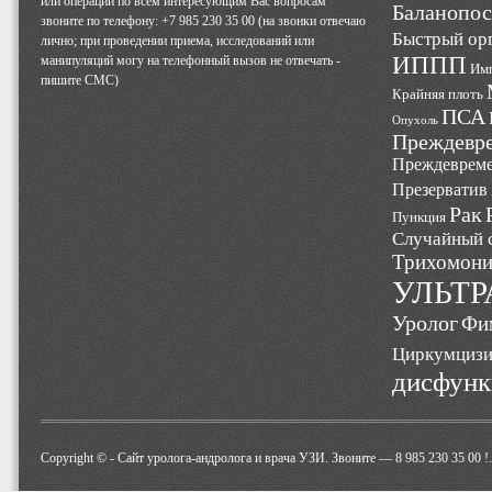
или операций по всем интересующим Вас вопросам
Баланопос
звоните по телефону: +7 985 230 35 00 (на звонки отвечаю
Быстрый ор
лично; при проведении приема, исследований или
ИППП
манипуляций могу на телефонный вызов не отвечать -
Им
пишите СМС)
Крайняя плоть
ПСА
Опухоль
Преждевре
Преждевреме
Презерватив
Рак
Пункция
Случайный 
Трихомони
УЛЬТР
Уролог
Фи
Циркумциз
дисфунк
Copyright © -
Cайт уролога-андролога и врача УЗИ. Звоните — 8 985 230 35 00 !