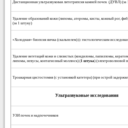
Дистанционная ультразвуковая литотрипсия камней почек (ДУВЛ) (за 
Удаление образований кожи (липомы, атеромы, кисты, кожный рог, фиб
(за 1 штуку)
«Холодная» биопсия яичка (скальпелем) (с гистологическим исследова
Удаление вегетаций кожи и слизистых (кондиломы, папилломы, керато
липомы, невусы, контагиозный моллюск) (
1 штука
) (электроволновой 
Троакарная цистостомия (с установкой катетера) (при острой задержке
Ультразвуковые исследования
УЗИ почек и надпочечников