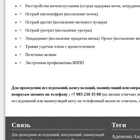
Расстройства мочеиспускания (острая задержка мочи, затрудне
Острый пиелонефрит (воспаление почек)
Острый цистит (воспаление мочевого пузыря)
Острый уретрит (воспаление уретры)
Эпидидимит (воспаление придатка яичка). Орхит (воспаление яи
Травма уздечки члена с кровотечением
Почечные колики
Экстренная профилактика ИППП
Для проведения исследований, консультаций, манипуляций или опер
вопросам звоните по телефону : +7 985 230 35 00
(на звонки отвечаю л
исследований или манипуляций могу на телефонный вызов не отвечать, 
Связь
Теги
Для проведения исследований, консультаций, манипуляций
Аденома
Ан