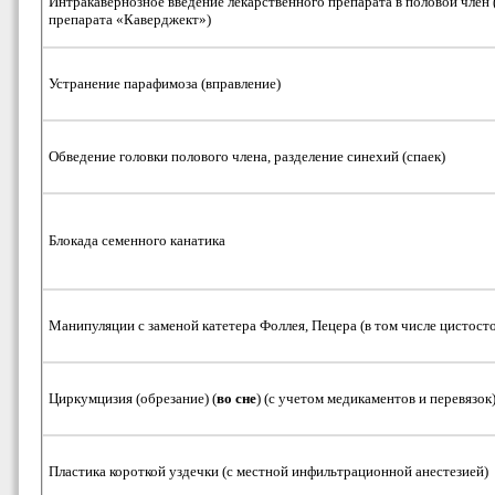
Интракавернозное введение лекарственного препарата в половой член 
препарата «Каверджект»)
Устранение парафимоза (вправление)
Обведение головки полового члена, разделение синехий (спаек)
Блокада семенного канатика
Манипуляции с заменой катетера Фоллея, Пецера (в том числе цистост
Циркумцизия (обрезание) (
во сне
) (с учетом медикаментов и перевязок
Пластика короткой уздечки (с местной инфильтрационной анестезией)