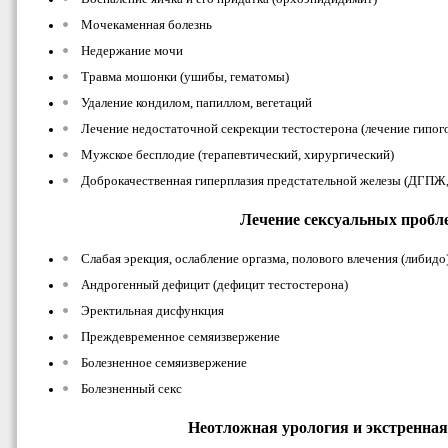
Мочекаменная болезнь
Недержание мочи
Травма мошонки (ушибы, гематомы)
Удаление кондилом, папиллом, вегетаций
Лечение недостаточной секрекции тестостерона (лечение гипог
Мужское бесплодие (терапевтический, хирургический)
Доброкачественная гиперплазия предстательной железы (ДГПЖ,
Лечение сексуальных пробл
Слабая эрекция, ослабление оргазма, полового влечения (либидо
Андрогенный дефицит (дефицит тестостерона)
Эректильная дисфункция
Преждевременное семяизвержение
Болезненное семяизвержение
Болезненный секс
Неотложная урология и экстренная