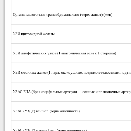
Органы малого таза трансабдоминально (через живот) (жен)
УЗИ щитовидной железы
УЗИ лимфатических узлов (1 анатомическая зона с 1 стороны)
УЗИ слюнных желез (1 пара: околоушные, поднижнечелюстные, подъ
УЗАС БЦА (брахиоцефальные артерии — сонные и позвоночные артери
УЗАС (УЗДГ) вен ног (одна конечность)
УЗАС (УЗДГ) артерий ног (одна конечность)