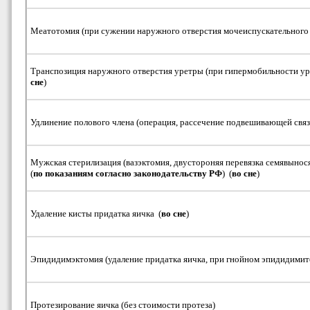
Меатотомия (при сужении наружного отверстия мочеиспускательного 
Транспозиция наружного отверстия уретры (при гипермобильности у
сне
)
Удлинение полового члена (операция, рассечение подвешивающей связк
Мужская стерилизация (вазэктомия, двустороняя перевязка семявы
(
по показаниям согласно законодательству РФ
) (
во сне
)
Удаление кисты придатка яичка (
во сне
)
Эпидидимэктомия (удаление придатка яичка, при гнойном эпидидимит
Протезирование яичка (без стоимости протеза)